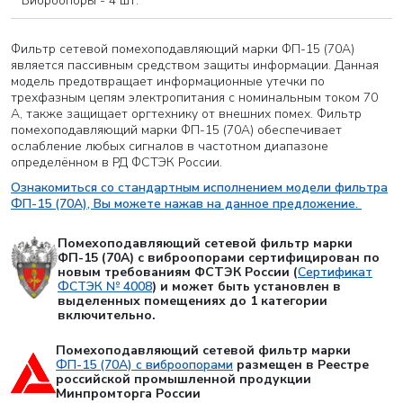
выбрать несколько)
Виброопоры - 4 шт.
Фильтр сетевой помехоподавляющий марки ФП-15 (70А)
является пассивным средством защиты информации. Данная
ОТПРАВИТЬ
модель предотвращает информационные утечки по
трехфазным цепям электропитания с номинальным током 70
А, также защищает оргтехнику от внешних помех. Фильтр
Нажимая на кнопку “Отправить”, Вы соглашаетесь на
помехоподавляющий марки ФП-15 (70А) обеспечивает
обработку персональных данных
ослабление любых сигналов в частотном диапазоне
определённом в РД ФСТЭК России.
Ознакомиться со стандартным исполнением модели фильтра
ФП-15 (70А), Вы можете нажав на данное предложение.
Помехоподавляющий сетевой фильтр марки
ФП-15 (70А) с виброопорами сертифицирован по
новым требованиям ФСТЭК России (
Сертификат
ФСТЭК № 4008
) и может быть установлен в
выделенных помещениях до 1 категории
включительно.
Помехоподавляющий сетевой фильтр марки
ФП-15 (70А) с виброопорами
размещен в Реестре
российской промышленной продукции
Минпромторга России